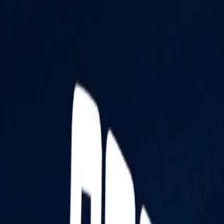
React
Golang para web