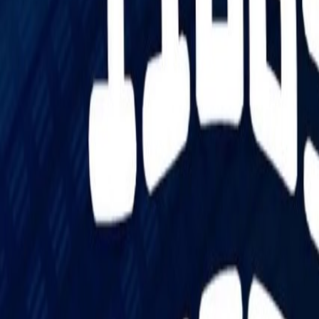
Go - App Web com Redis
Fiber
Django