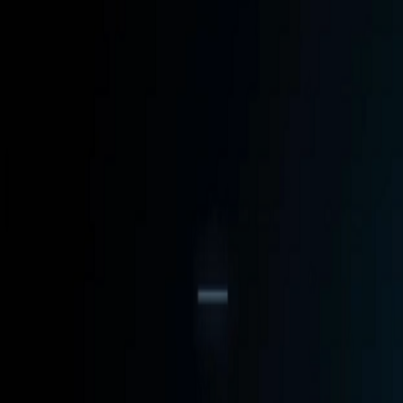
React
Golang para web