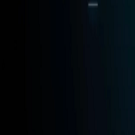
Go - App Web com Redis
Fiber
Django