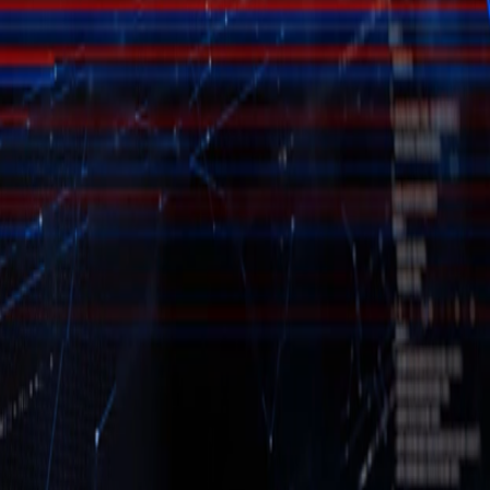
Go - App Web com Redis
Fiber
Django