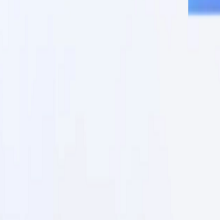
Go - App Web com Redis
Fiber
Django