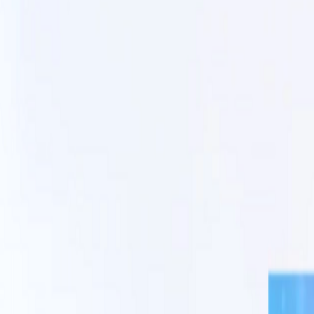
React
Golang para web