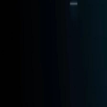
Go - App Web com Redis
Fiber
Django