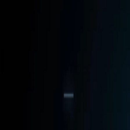
React
Golang para web