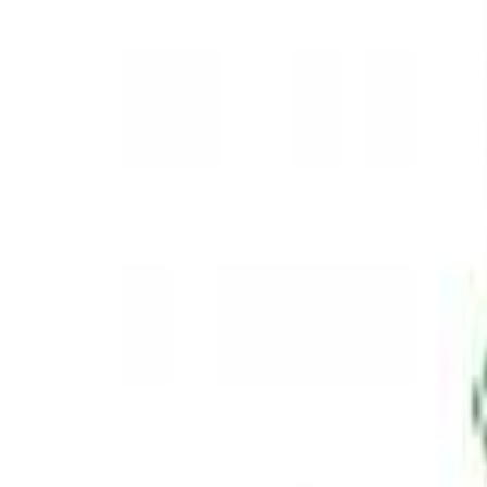
React
Golang para web