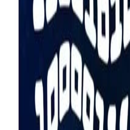
Go - App Web com Redis
Fiber
Django