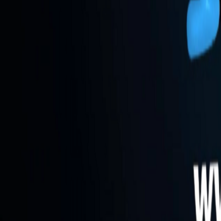
Go - App Web com Redis
Fiber
Django