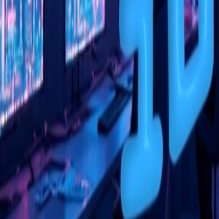
Go - App Web com Redis
Fiber
Django