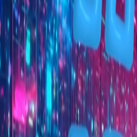
React
Golang para web