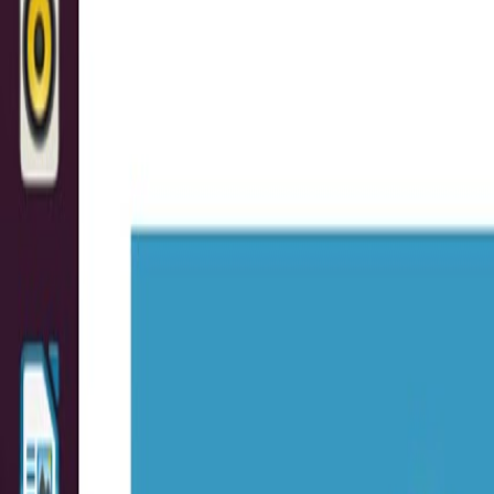
React
Golang para web