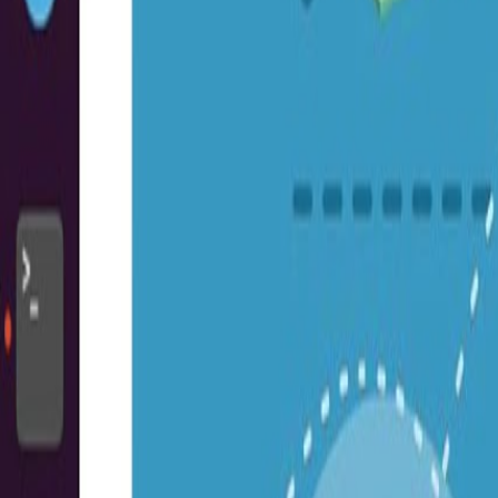
Go - App Web com Redis
Fiber
Django