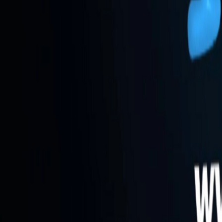
Go - App Web com Redis
Fiber
Django