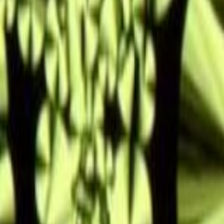
React
Golang para web