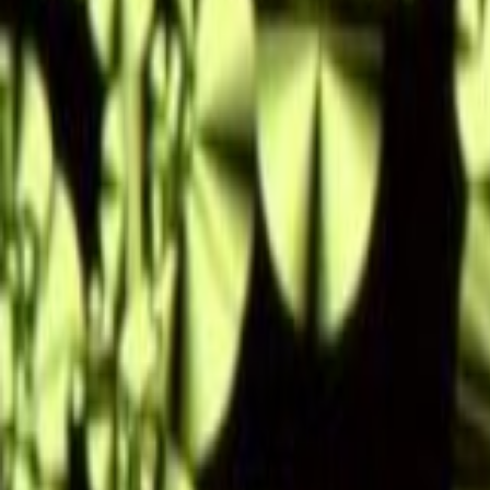
Go - App Web com Redis
Fiber
Django