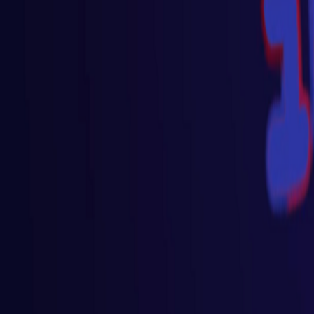
Go - App Web com Redis
Fiber
Django