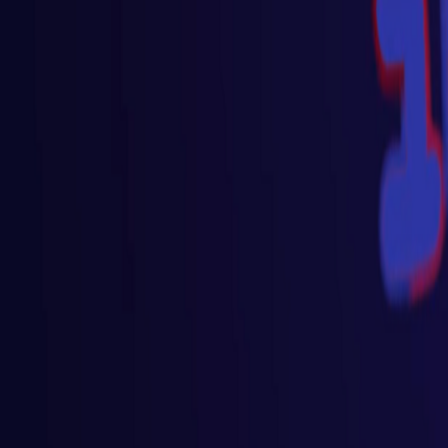
Go - App Web com Redis
Fiber
Django