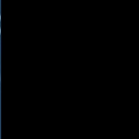
Go - App Web com Redis
Fiber
Django