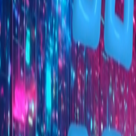
React
Golang para web