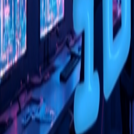
Go - App Web com Redis
Fiber
Django