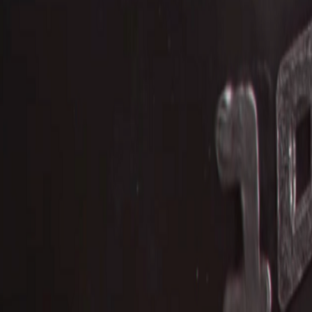
Go - App Web com Redis
Fiber
Django