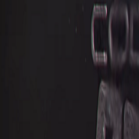
React
Golang para web