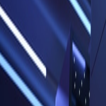
React
Golang para web