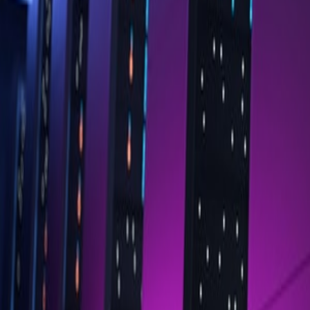
Go - App Web com Redis
Fiber
Django