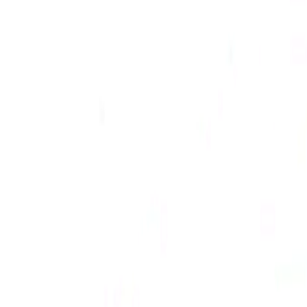
Go - App Web com Redis
Fiber
Django