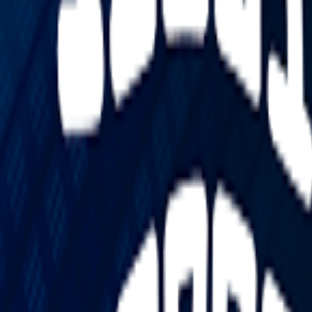
Go - App Web com Redis
Fiber
Django