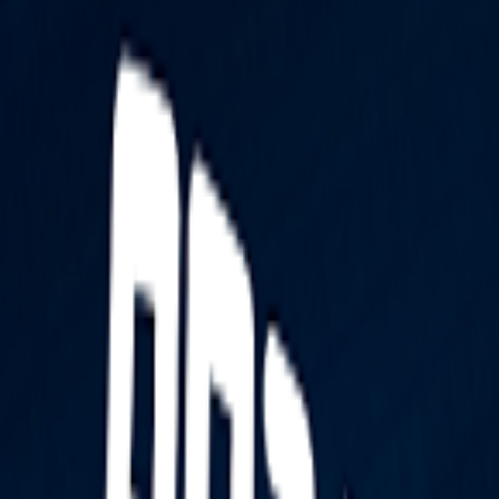
React
Golang para web