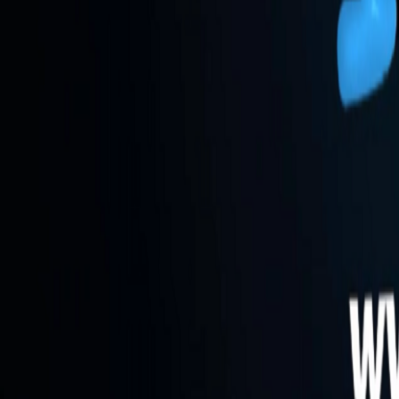
Go - App Web com Redis
Fiber
Django